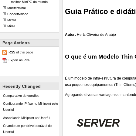
melhor MiniPC do mundo
Multiterminal
Guia Prático e didát
Conectividade
Media
Mídia
Autor:
Hertz Oliveira de Araújo
Page Actions
RSS of this page
O que é um Modelo Thin 
Export as PDF
É um modelo de infra-estrutura de computa
usa pequenos equipamentos (Thin Clients)
Recently Changed
Agregando diversas vantagens e mantendo
Comparativo de versões
Configurando IP fixo no Minipoint pelo
Userful
Associando Minipoint ao Userful
Criando um pendrive bootável do
Userful