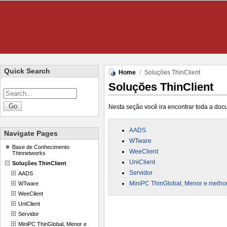
Quick Search
Home
/
Soluções ThinClient
Soluções ThinClient
Nesta seção você ira encontrar toda a doc
AADS
Navigate Pages
WTware
Base de Conhecimento
WeeClient
Thinnetworks
UniClient
Soluções ThinClient
Servidor
AADS
MiniPC ThinGlobal, Menor e melh
WTware
WeeClient
UniClient
Servidor
MiniPC ThinGlobal, Menor e