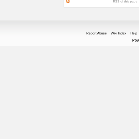
RSS of this page
Report Abuse
Wiki Index
Help
Pow