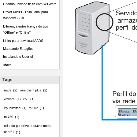
Criando unidade flash com WTWare
Driver MiniPC ThinGlobal para
Windows 8/10
Diferença entre licença do tipo
"Offline" e "Online"
Links para download AADS
Mapeando Estações
Instalando o Userful
More
Tags
aads
2
wee client plus
2
wtware
1
xpu
1
xpunlimited
1
tn 502
1
tn 750
1
criando pendrive bootável com o
userful
1